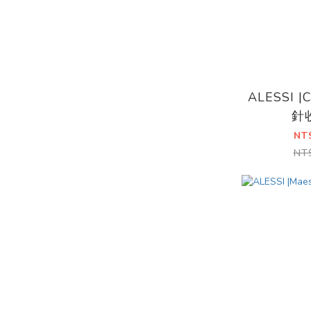
ALESSI 
針
NT
NT