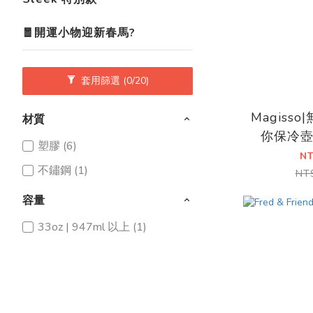
🧧開運小物迎新春馬?
套用篩選
(0/20)
Magiss
材質
你保冷
塑膠 (6)
N
不鏽鋼 (1)
NT
容量
33oz | 947ml 以上 (1)