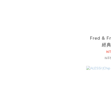
Fred & F
經
N
NT