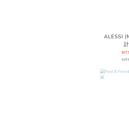
ALESSI |
NT
NT