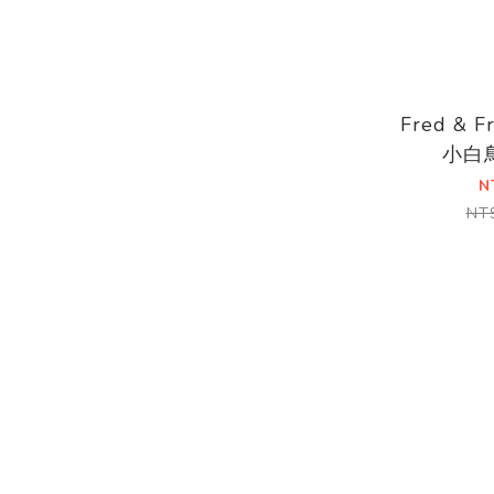
Fred & F
小白
N
NT