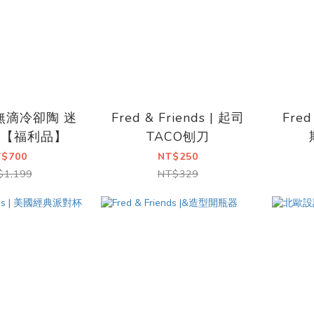
o|無滴冷卻陶 迷
Fred & Friends | 起司
Fred
壺【福利品】
TACO刨刀
T$700
NT$250
$1,199
NT$329