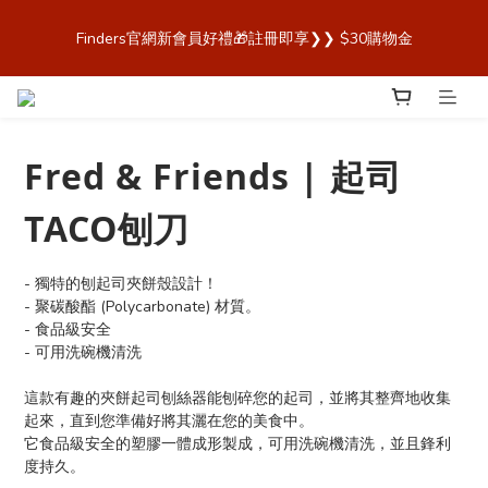
歡迎來到 Finders🎉【Blender Bottle x Owala 台灣官方代理直營
Finders官網新會員好禮🎁註冊即享❯❯ $30購物金
商城，購買最安心！】
歡迎來到 Finders🎉【Blender Bottle x Owala 台灣官方代理直營
商城，購買最安心！】
Fred & Friends | 起司
TACO刨刀
- 獨特的刨起司夾餅殼設計！
- 聚碳酸酯 (Polycarbonate) 材質。
- 食品級安全
- 可用洗碗機清洗
這款有趣的夾餅起司刨絲器能刨碎您的起司，並將其整齊地收集
起來，直到您準備好將其灑在您的美食中。
它食品級安全的塑膠一體成形製成，可用洗碗機清洗，並且鋒利
度持久。