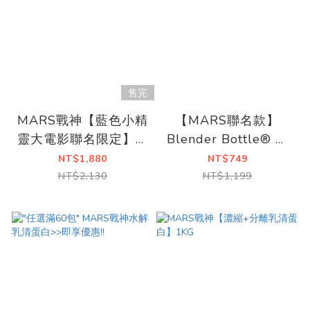
售完
MARS戰神【藍色小精
【MARS聯名款】
靈大電影聯名限定】水
Blender Bottle® 不
解乳清蛋白 | 藍莓優格
鏽鋼搖搖杯
NT$1,880
NT$749
風味
NT$2,130
NT$1,199