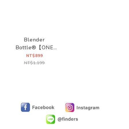
Blender
Bottle®【ONE
PIECE】 Strada
NT$899
Sleek
NT$1,199