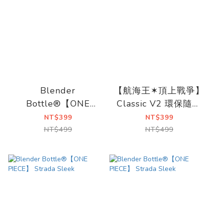
Blender
【航海王✶頂上戰爭】
Bottle®【ONE
Classic V2 環保隨行
PIECE】 Classic
杯 | 魯夫
NT$399
NT$399
V2|Ace
NT$499
NT$499