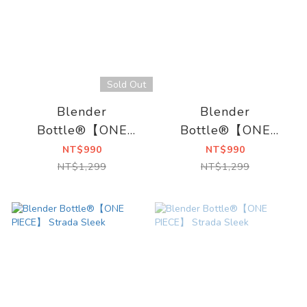
Sold Out
Blender
Blender
Bottle®【ONE
Bottle®【ONE
PIECE】 Strada
PIECE】 Strada
NT$990
NT$990
Sleek
Sleek
NT$1,299
NT$1,299