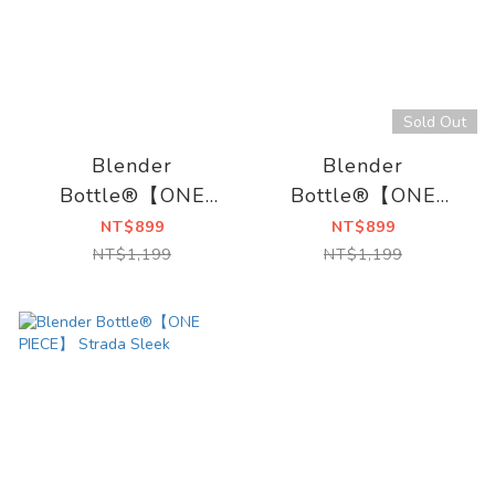
Sold Out
Blender
Blender
Bottle®【ONE
Bottle®【ONE
PIECE】 Strada
PIECE】 Strada
NT$899
NT$899
Sleek
Sleek
NT$1,199
NT$1,199