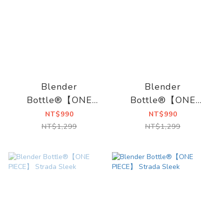
Blender
Blender
Bottle®【ONE
Bottle®【ONE
PIECE】 Strada
PIECE】 Strada
NT$990
NT$990
Sleek
Sleek
NT$1,299
NT$1,299