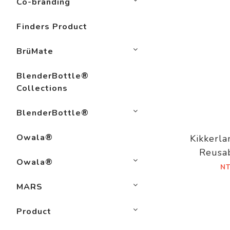
Co-branding
Finders Product
BrüMate
BlenderBottle®
Collections
BlenderBottle®
Owala®
Kikkerla
Reusab
Owala®
St
N
MARS
Product