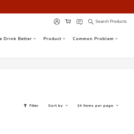
最安心！】
最安心！】
Search Products
e Drink Better
Product
Common Problem
Filter
Sort by
24 Items per page