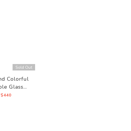
Sold Out
nd Colorful
le Glass
raws
T$440