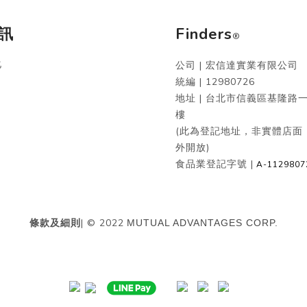
訊
Finders
®
化
公司 | 宏信達實業有限公司
統編 |
12980726
地址 | 台北市信義區基隆路一
樓
(此為登記地址，非實體店面
外開放)
食品業登記字號 |
A-1129807
條款及細則
| © 2022
MUTUAL ADVANTAGES CORP.