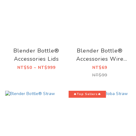
Blender Bottle®
Blender Bottle®
Accessories Lids
Accessories Wire
Whisk
NT$50 ~ NT$999
NT$69
NT$99
🔥Top Sellers🔥