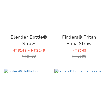
Blender Bottle®
Finders® Tritan
Straw
Boba Straw
NT$149 ~ NT$249
NT$149
NT$798
NT$399