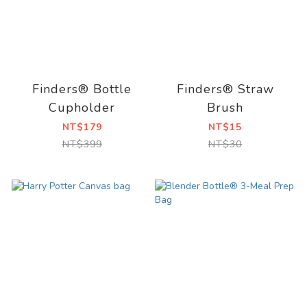
Finders® Bottle
Finders® Straw
Cupholder
Brush
NT$179
NT$15
NT$399
NT$30