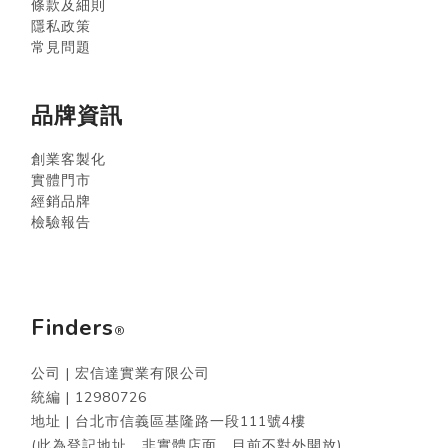
條款及細則
隱私政策
常見問題
品牌資訊
創業客製化
實體門市
經銷品牌
檢驗報告
Finders
®
公司 | 宏信達實業有限公司
統編 |
12980726
地址 | 台北市信義區基隆路一段111號4樓
(此為登記地址，非實體店面，目前不對外開放)