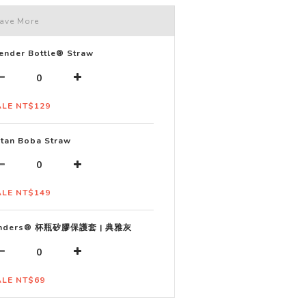
ave More
ender Bottle® Straw
ALE NT$129
itan Boba Straw
ALE NT$149
inders® 杯瓶矽膠保護套 | 典雅灰
ALE NT$69