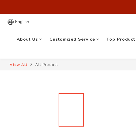
歡迎來到
歡迎來到
English
About Us
Customized Service
Top Product
View All
All Product