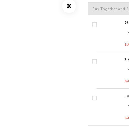
Buy Together and S
Bl
S
Tr
S
F
S