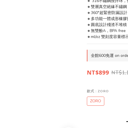
🔸 316不鏽鋼攪拌球
🔸雙層真空絕緣不鏽鋼
🔸360°超緊密防漏設計
🔸多功能一體成形橡膠
🔸圓底設計殘渣不堆積
🔸無雙酚A，BPA free
🔸ml/oz 雙刻度容量標
全館600免運 on orde
NT$899
NT$1,
款式
: ZORO
ZORO