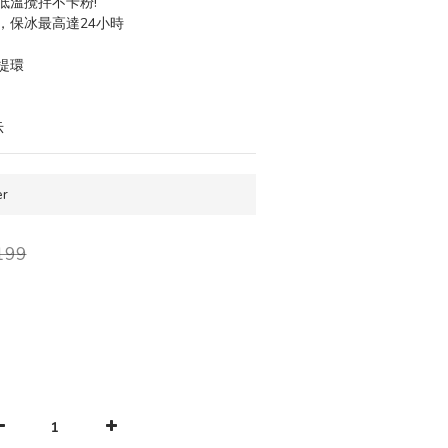
，低溫攪拌不卡粉!
，保冰最高達24小時
提環
示
r
199