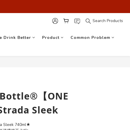
最安心！】
最安心！】
Search Products
e Drink Better
Product
Common Problem
 Bottle®【ONE
Strada Sleek
da Sleek 740ml★