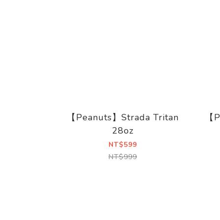
【Peanuts】Strada Tritan
【P
28oz
NT$599
NT$999