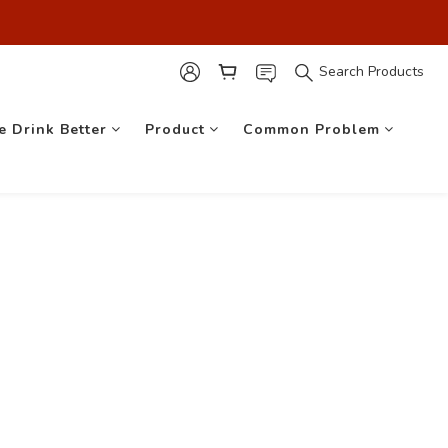
最安心！】
最安心！】
Search Products
e Drink Better
Product
Common Problem