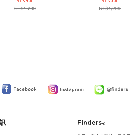
Sleek
Sleek
NT$990
NT$990
NT$1,299
NT$1,299
訊
Finders
®