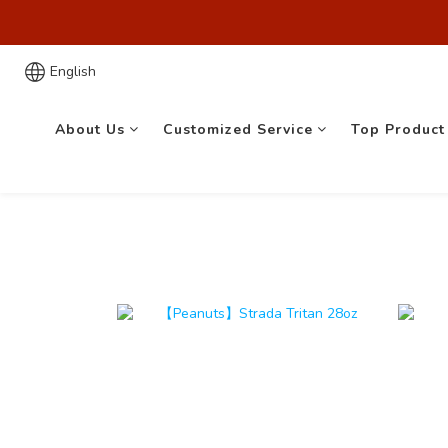
歡迎來到
歡迎來到
English
About Us
Customized Service
Top Product