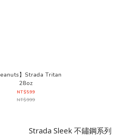
eanuts】Strada Tritan
28oz
NT$599
NT$999
Strada Sleek 不鏽鋼系列