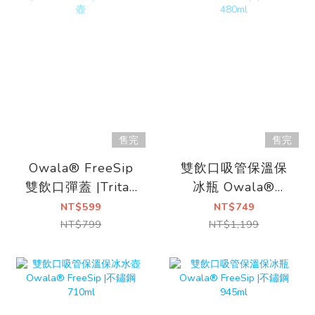
售完
售完
Owala® FreeSip
雙飲口吸管保溫保
雙飲口彈蓋 |Tritan
冰瓶 Owala®
740ml |環保吸管水
FreeSip |不鏽鋼
NT$599
NT$749
壺
480ml
NT$799
NT$1,199