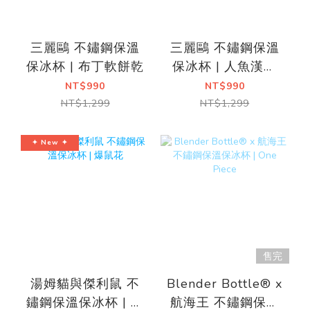
三麗鷗 不鏽鋼保溫
三麗鷗 不鏽鋼保溫
保冰杯 | 布丁軟餅乾
保冰杯 | 人魚漢頓
愛的迫降
NT$990
NT$990
NT$1,299
NT$1,299
✦ New ✦
售完
湯姆貓與傑利鼠 不
Blender Bottle® x
鏽鋼保溫保冰杯 | 爆
航海王 不鏽鋼保溫