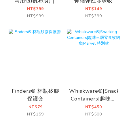
兩用包(帆布袋)｜
伸縮彈性珍珠吸
附背帶
管-1
NT$799
NT$149
NT$999
NT$399
Finders® 杯瓶矽膠
Whiskware®|Snacking
保護套
Containers|趣味三
層零食收納
NT$79
NT$450
盒|Marvel 特別款
NT$159
NT$500