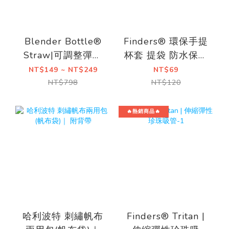
Blender Bottle®
Finders® 環保手提
Straw|可調整彈性
杯套 提袋 防水保護
吸管
套
NT$149 ~ NT$249
NT$69
NT$798
NT$120
🔥熱銷商品🔥
哈利波特 刺繡帆布
Finders® Tritan |