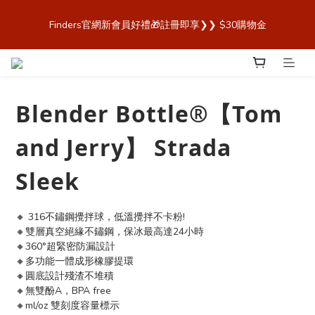
歡迎來到 Finders🎉【Blender Bottle x Owala 台灣官方代理直營
Finders官網新會員好禮🎁註冊即享❯❯ $30購物金
商城，購買最安心！】
歡迎來到 Finders🎉【Blender Bottle x Owala 台灣官方代理直營
商城，購買最安心！】
Blender Bottle®【Tom
and Jerry】 Strada
Sleek
🔸 316不鏽鋼攪拌球，低溫攪拌不卡粉!
🔸雙層真空絕緣不鏽鋼，保冰最高達24小時
🔸360°超緊密防漏設計
🔸多功能一體成形橡膠提環
🔸圓底設計殘渣不堆積
🔸無雙酚A，BPA free
🔸ml/oz 雙刻度容量標示