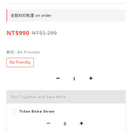
全館600免運 on order
NT$990
NT$1,299
款式
: Be Friendly
Be Friendly
Buy Together and Save More
Tritan Boba Straw