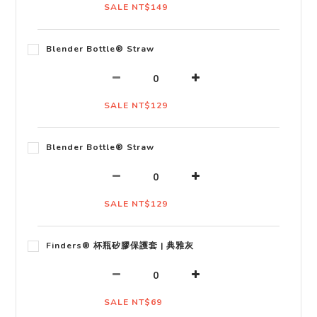
SALE NT$149
Blender Bottle® Straw
SALE NT$129
Blender Bottle® Straw
SALE NT$129
Finders® 杯瓶矽膠保護套 | 典雅灰
SALE NT$69