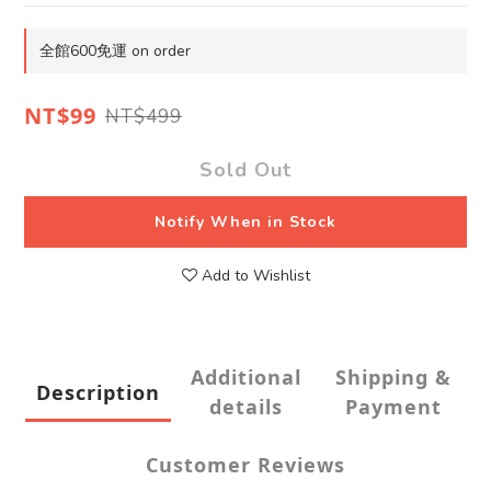
全館600免運 on order
NT$99
NT$499
Sold Out
Notify When in Stock
Add to Wishlist
Additional
Shipping &
Description
details
Payment
Customer Reviews