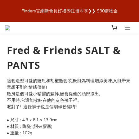
歡迎來到 Finders🎉【Blender Bottle x Owala 台灣官方代理直營
Finders官網新會員好禮🎁註冊即享❯❯ $30購物金
商城，購買最安心！】
歡迎來到 Finders🎉【Blender Bottle x Owala 台灣官方代理直營
商城，購買最安心！】
Fred & Friends SALT &
PANTS
這套造型可愛的鹽瓶和胡椒瓶套装,既能為料理增添美味,又能帶來
意想不到的情緒價值!
瓶身是個可愛小精靈的軀幹,鹽會從他的頭部撒出,
不用時,它還能收納在他的灰色褲子裡。
喔對了!  這條褲子也是個胡椒粉罐唷!!
• 尺寸 : 4.3 x 8.1 x 13.9cm
• 材質 : 陶瓷 (附矽膠塞)
• 重量 : 102g