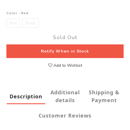
Color
: Red
Red
Black
Sold Out
Notify When in Stock
Add to Wishlist
Additional
Shipping &
Description
details
Payment
Customer Reviews