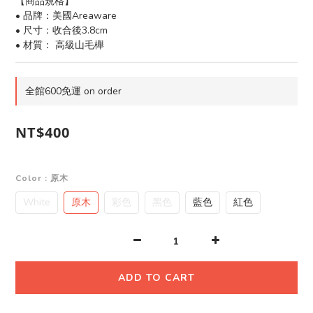
【商品規格】
• 品牌：美國Areaware
• 尺寸：收合後3.8cm
• 材質： 高級山毛櫸
全館600免運 on order
NT$400
Color
: 原木
White
原木
彩色
黑色
藍色
紅色
ADD TO CART