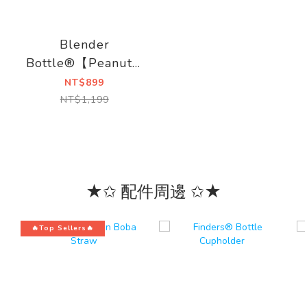
Blender
Bottle®【Peanuts】
Strada Sleek
NT$899
NT$1,199
★✩ 配件周邊 ✩★
🔥Top Sellers🔥