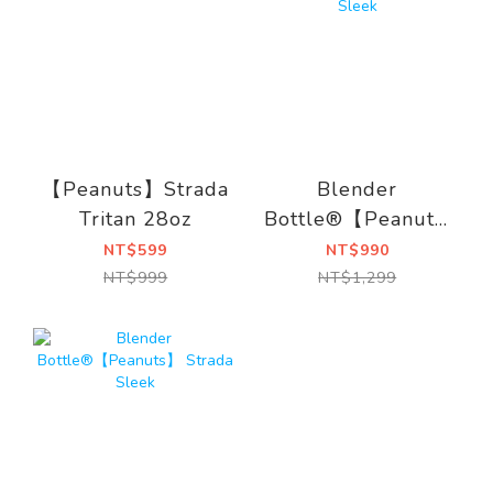
【Peanuts】Strada
Blender
Tritan 28oz
Bottle®【Peanuts】
Strada Sleek
NT$599
NT$990
NT$999
NT$1,299