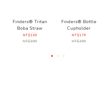
Finders® Tritan
Finders® Bottle
Boba Straw
Cupholder
NT$149
NT$179
NT$399
NT$399