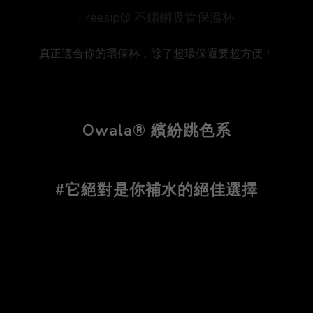
Freesip® 不鏽鋼吸管保溫杯
“真正適合你的環保杯，除了超環保還要超方便！”
Owala® 繽紛跳色系
#它絕對是你補水的絕佳選擇