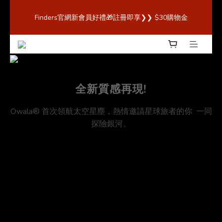
歡迎來到 Finders🎉【Blender Bottle x Owala 台灣官方代
Finders官網新會員好禮🎁註冊即享❯❯ $30購物金
理直營商城，購買最安心！】
歡迎來到 Finders🎉【Blender Bottle x Owala 台灣官方代
理直營商城，購買最安心！】
全新質感再現!
Owala® 首次領航太空星塵，熱情邀請星球旅者的你 一同
探險銀河。