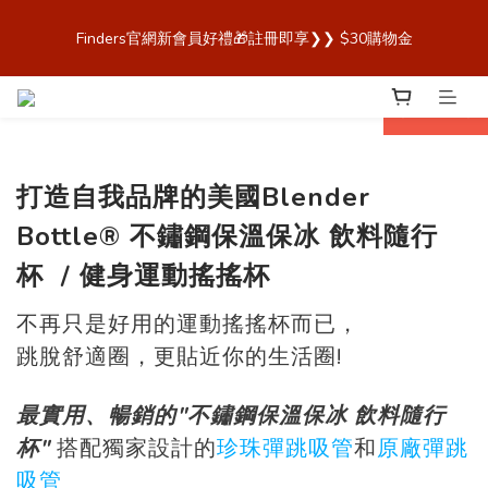
歡迎來到 Finders🎉【Blender Bottle x Owala 台灣官方代理直營
Finders官網新會員好禮🎁註冊即享❯❯ $30購物金
商城，購買最安心！】
歡迎來到 Finders🎉【Blender Bottle x Owala 台灣官方代理直營
prev
next
商城，購買最安心！】
打造自我品牌的美國Blender
Bottle®
不鏽鋼保溫保冰 飲料隨行
杯
/
健身運動搖搖杯
不再只是好用的運動搖搖杯而已，
跳脫舒適圈，更貼近你的生活圈!
最實用、暢銷的"不鏽鋼保溫保冰 飲料隨行
杯"
搭配獨家設計的
珍珠彈跳吸管
和
原廠彈跳
吸管