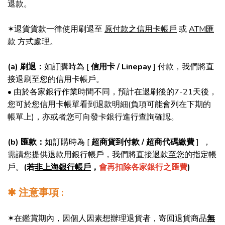
退款。
✶退貨貨款一律使用刷退至
原付款之信用卡帳戶
或
ATM匯
款
方式處理。
(a) 刷退：
如訂購時為 [
信用卡 / Linepay
] 付款，我們將直
接退刷至您的信用卡帳戶。
• 由於各家銀行作業時間不同，預計在退刷後的7-21天後，
您可於您信用卡帳單看到退款明細(負項可能會列在下期的
帳單上)，亦或者您可向發卡銀行進行查詢確認。
(b) 匯款：
如訂購時為 [
超商貨到付款 / 超商代碼繳費
] ，
需請您提供退款用銀行帳戶，我們將直接退款至您的指定帳
戶。
(若
非上海銀行帳戶
，
會再扣除各家銀行之匯費
)
✱ 注意事項 :
✶在鑑賞期內，因個人因素想辦理退貨者，寄回退貨商品
無