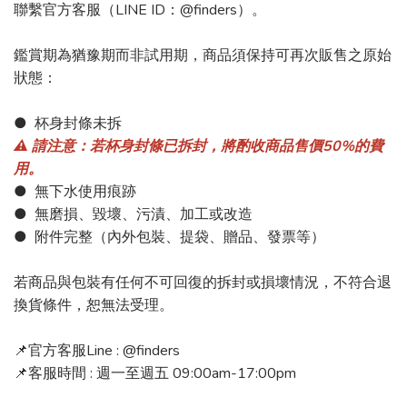
聯繫官方客服（LINE ID：@finders）。
鑑賞期為猶豫期而非試用期，商品須保持可再次販售之原始
狀態：
● 杯身封條未拆
⚠️ 請注意：若杯身封條已拆封，將酌收商品售價50%的費
用。
● 無下水使用痕跡
● 無磨損、毀壞、污漬、加工或改造
● 附件完整（內外包裝、提袋、贈品、發票等）
若商品與包裝有任何不可回復的拆封或損壞情況，不符合退
換貨條件，恕無法受理。
📌官方客服Line : @finders
📌客服時間 : 週一至週五 09:00am-17:00pm