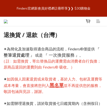
歡迎來到 Finders🎉【Blender Bottle x Owala 台灣官方代理直營
Finders官網新會員好禮🎁註冊即享❯❯ $30購物金
商城，購買最安心！】
歡迎來到 Finders🎉【Blender Bottle x Owala 台灣官方代理直營
商城，購買最安心！】
退換貨 / 退款（台灣）
✶為簡化及加速取得適合商品的流程，Finders®僅提供 『
整筆退貨處理
一次換貨服務
』 或是 『
』。
( 註 : 如需換貨，寄出替換品的運費需由消費者自行負擔；
原商品退回的運費則由 Finders® 吸收。）
✶
如因個人因素退貨或未取貨者，基於人力、包材及運費等
黑名單
成本考量，會直接將您列入
並不再提供您的服務，
敬請包涵與見諒，謝謝。
✶如需辦理退換貨，請於取貨後七日鑑賞期內（含例假日）