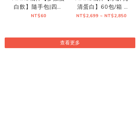
白飲】隨手包|四種
清蛋白】60包/箱 |
風味
共15種口味
NT$60
NT$2,699 ~ NT$2,850
查看更多