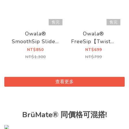
售完
售完
Owala®
Owala®
SmoothSip Slider|
FreeSip【Twist】
不鏽鋼咖啡杯
雙飲口旋蓋不鏽鋼
NT$850
NT$699
600ml
吸管水壺|530ml
NT$1,300
NT$799
查看更多
BrüMate® 同價格可混搭!