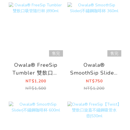
售完
售完
Owala® FreeSip
Owala®
Tumbler 雙飲口吸
SmoothSip Slider|
管隨行杯 |890ml
不鏽鋼咖啡杯
NT$1,200
NT$750
360ml
NT$1,500
NT$1,200