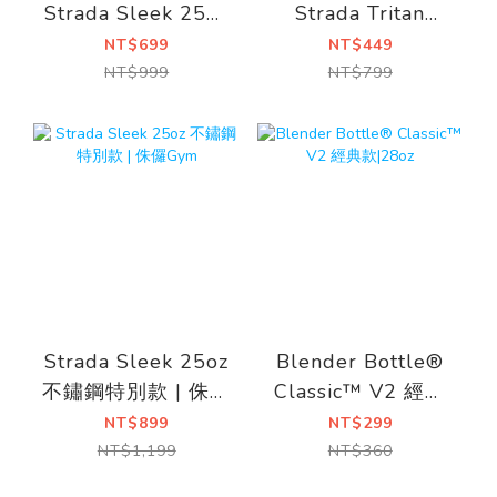
Strada Sleek 25oz
Strada Tritan
| 不鏽鋼保溫保冰杯
|28oz
NT$699
NT$449
NT$999
NT$799
Strada Sleek 25oz
Blender Bottle®
不鏽鋼特別款 | 侏儸
Classic™ V2 經典
Gym
款|28oz
NT$899
NT$299
NT$1,199
NT$360