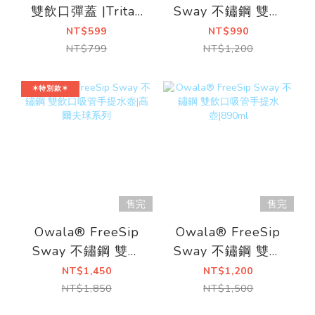
雙飲口彈蓋 |Tritan
Sway 不鏽鋼 雙飲
740ml |環保吸管水
口吸管手提水
NT$599
NT$990
壺
壺|535ml
NT$799
NT$1,200
✶特別款✶
售完
售完
Owala® FreeSip
Owala® FreeSip
Sway 不鏽鋼 雙飲
Sway 不鏽鋼 雙飲
口吸管手提水壺|高
口吸管手提水
NT$1,450
NT$1,200
爾夫球系列
壺|890ml
NT$1,850
NT$1,500