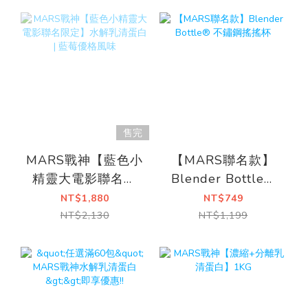
售完
MARS戰神【藍色小
【MARS聯名款】
精靈大電影聯名限
Blender Bottle®
定】水解乳清蛋白 |
不鏽鋼搖搖杯
NT$1,880
NT$749
藍莓優格風味
NT$2,130
NT$1,199