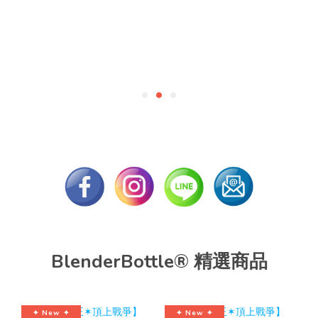
BlenderBottle® 精選商品
✦ New ✦
✦ New ✦