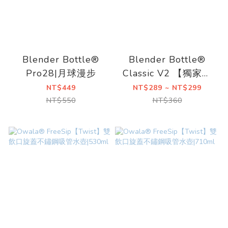
Blender Bottle®
Blender Bottle®
Pro28|月球漫步
Classic V2 【獨家特
別款】20oz/28oz | 奶
NT$449
NT$289 ~ NT$299
茶
NT$550
NT$360