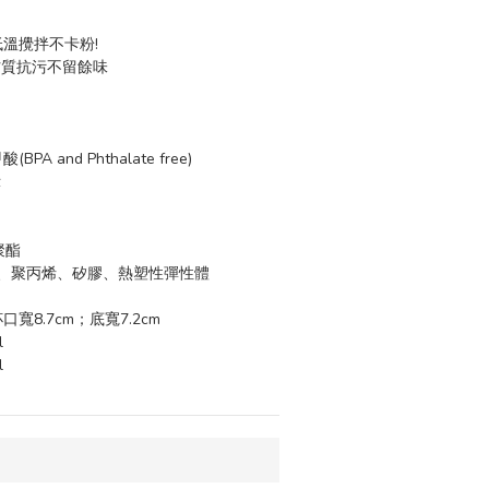
低溫攪拌不卡粉!
an材質抗污不留餘味
A and Phthalate free)
示
聚酯
脂、聚丙烯、矽膠、熱塑性彈性體
杯口寬8.7cm；底寬7.2cm
l
l