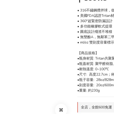
• 316不鏽鋼攪拌球，
• 美國FDA認證Trit
• 360°超緊密防漏設計
• 多功能橡膠軟式提環
• 圓底設計殘渣不堆積
• 無雙酚A，無鄰苯二甲酸(BP
• ml/oz 雙刻度容量標
【商品規格】
•瓶身材質: Tritan共聚
•瓶蓋材質: 聚甲醛樹
•耐熱溫度: 0~100℃
•尺寸:  高度22.7cm；
•瓶子容量:  28oz/828m
•刻度容量:  20oz/600m
•重量: 約230g
全店，全館600免運