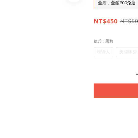
全店，全館600免運
NT$450
NT$50
款式
: 黑豹
蜘蛛人
美國隊長