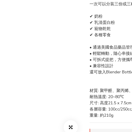
一次可以分装三份或三
✔ 奶粉
✔ 乳清蛋白粉
✔ 寵物乾乾
✔ 各種零食
• 通過美國食品藥品管理局
• 輕鬆轉動，隨心串接
• 可拆式提把，方便攜帶
• 兼容性設計
還可放入Blender Bott
材質: 聚甲醛、聚丙烯
耐熱溫度: 20~80℃
尺寸: 高度21.5 x 7.5cm
各層容量: 100cc/250c
重量: 約210g