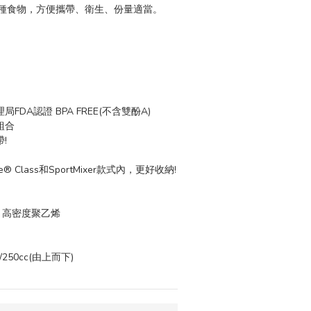
種食物，方便攜帶、衛生、份量適當。
FDA認證 BPA FREE(不含雙酚A)
組合
!
le® Class和SportMixer款式內，更好收納!
、高密度聚乙烯
c/250cc(由上而下)