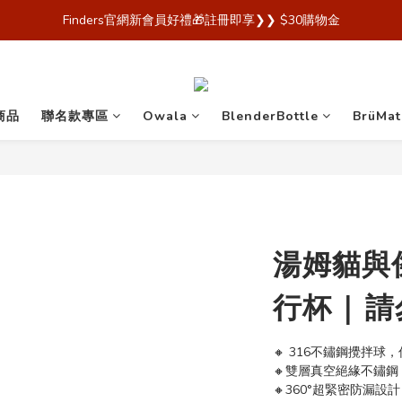
 Finders🎉【Blender Bottle x Owala 台灣官方代理直營商城，購買
Finders官網新會員好禮🎁註冊即享❯❯ $30購物金
 Finders🎉【Blender Bottle x Owala 台灣官方代理直營商城，購買
商品
聯名款專區
Owala
BlenderBottle
BrüMat
湯姆貓與
行杯 | 
🔸 316不鏽鋼攪拌球
🔸雙層真空絕緣不鏽鋼
🔸360°超緊密防漏設計