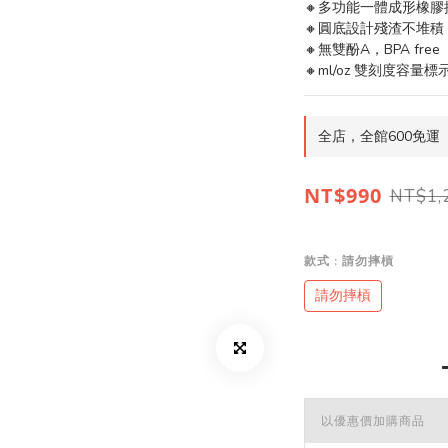
🔸多功能一體成形橡膠
🔸圓底設計殘渣不堆積
🔸無雙酚A，BPA free
🔸ml/oz 雙刻度容量標
全店，全館600免運
NT$990
NT$1,
款式
: 請勿摔槓
請勿摔槓
以優惠價加購商品