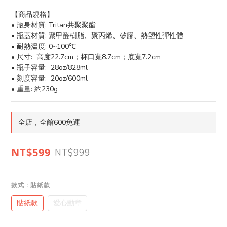
【商品規格】
• 瓶身材質: Tritan共聚聚酯
• 瓶蓋材質: 聚甲醛樹脂、聚丙烯、矽膠、熱塑性彈性體
• 耐熱溫度: 0~100℃
• 尺寸:  高度22.7cm；杯口寬8.7cm；底寬7.2cm
• 瓶子容量:  28oz/828ml
• 刻度容量:  20oz/600ml
• 重量: 約230g
全店，全館600免運
NT$599
NT$999
款式
: 貼紙款
貼紙款
愛心勳章