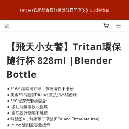
歡迎來到 Finders🎉【Blender Bottle x Owala 台灣官方代理直營
Finders官網新會員好禮🎁註冊即享❯❯ $30購物金
商城，購買最安心！】
歡迎來到 Finders🎉【Blender Bottle x Owala 台灣官方代理直營
商城，購買最安心！】
【飛天小女警】Tritan環保
隨行杯 828ml |Blender
Bottle
🔸316不鏽鋼攪拌球，低溫攪拌不卡粉!
🔸美國FDA認證Tritan材質抗污不留餘味
🔸360°超緊密防漏設計
🔸 多功能橡膠軟式提環
🔸 圓底設計殘渣不堆積
🔸無雙酚A，無鄰苯二甲酸(BPA and Phthalate free)
🔸 ml/oz 雙刻度容量標示