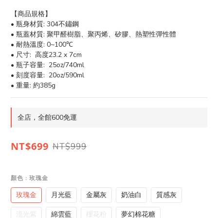
【商品規格】
• 瓶身材質: 304不鏽鋼
• 瓶蓋材質: 聚甲醛樹脂、聚丙烯、矽膠、熱塑性彈性體
• 耐熱溫度: 0~100℃
• 尺寸:  高度23.2 x 7cm
• 瓶子容量:  25oz/740ml
• 刻度容量:  20oz/590ml
• 重量: 約385g
全店，全館600免運
NT$699
NT$999
顏色
: 玫瑰金
玫瑰金
月光藍
金屬灰
奶油白
質感灰
流光紫
綿雲藍
櫻花粉
夢幻棉花糖