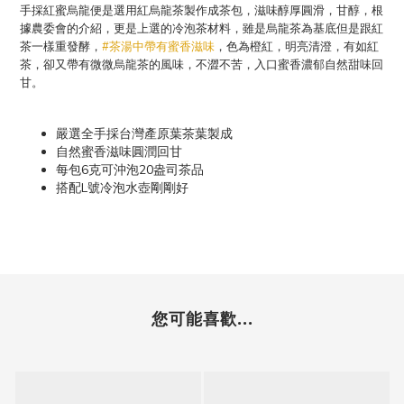
手採紅蜜烏龍便是選用紅烏龍茶製作成茶包，滋味醇厚圓滑，甘醇，根
據農委會的介紹，更是上選的冷泡茶材料，雖是烏龍茶為基底但是跟紅
茶一樣重發酵，
，色為橙紅，明亮清澄，有如紅
#茶湯中帶有蜜香滋味
茶，卻又帶有微微烏龍茶的風味，不澀不苦，入口蜜香濃郁自然甜味回
甘。
嚴選全手採台灣產原葉茶葉製成
自然蜜香滋味圓潤回甘
每包6克可沖泡20盎司茶品
L
搭配
號冷泡水壺剛剛好
您可能喜歡...