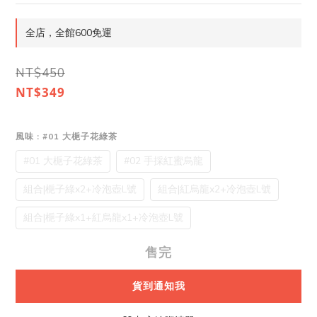
全店，全館600免運
NT$450
NT$349
風味
: #01 大梔子花綠茶
#01 大梔子花綠茶
#02 手採紅蜜烏龍
組合|梔子綠x2+冷泡壺L號
組合|紅烏龍x2+冷泡壺L號
組合|梔子綠x1+紅烏龍x1+冷泡壺L號
售完
貨到通知我