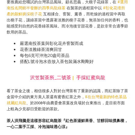
要推薦給您嚐試的台灣茶品風味。顧名思義，大梔子花綠茶，在
#選用
在製茶的過程當中以
南投名間鄉半發酵的四季烏龍綠茶
#彰化花壇所
互相揉合、窨製、薰香，而乾燥的過程當中再取
產的新鮮摘採梔子花
出梔子花，讓綠茶當中透露著淡雅的梔子花香，無添加任何的香料，也
能感受到自然的花香綠茶風味。而冷泡後甘甜花香，是款非常合適季節
飲用的茶品。
嚴選南投茶葉與彰化花卉窨製而成
花香淡雅綠茶清爽回甘
每包6克可沖泡20盎司茶品
L
搭配
號冷泡水壺放入茶包裝滿水剛剛好
沢笠製茶所_二號茶
|
手採紅蜜烏龍
看了茶金之後，相信很多人對於台灣茶有了重新的認識，而紅茶除了茶
金當中介紹的東方美人茶還有蜜香紅茶之外，
#在台灣最新的特色茶品
、於2008年由農委會茶葉改良場於台東推出，是目前市面
就屬紅烏龍
上較為少見卻日受歡迎的茶款。
茶人洪飛騰是這樣形容紅烏龍茶『紅色茶湯鮮果香、甘醇回味撲鼻樑，
一心二葉手工採、冷泡滋味透心涼』