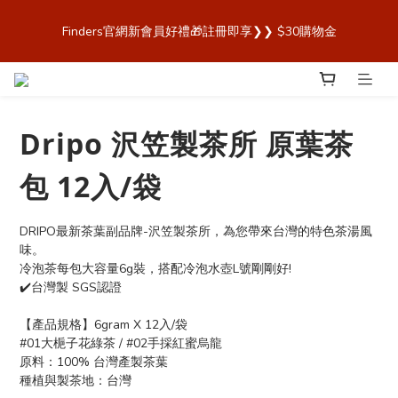
歡迎來到 Finders🎉【Blender Bottle x Owala 台灣官方代理直營
Finders官網新會員好禮🎁註冊即享❯❯ $30購物金
商城，購買最安心！】
歡迎來到 Finders🎉【Blender Bottle x Owala 台灣官方代理直營
商城，購買最安心！】
Dripo 沢笠製茶所 原葉茶
包 12入/袋
DRIPO最新茶葉副品牌-沢笠製茶所，為您帶來台灣的特色茶湯風
味。
冷泡茶每包大容量6g裝，搭配冷泡水壺L號剛剛好!
✔️台灣製 SGS認證 
【產品規格】6gram X 12入/袋
#01大梔子花綠茶 / #02手採紅蜜烏龍
原料：100% 台灣產製茶葉
種植與製茶地：台灣