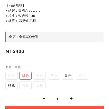
【商品規格】
• 品牌：美國Areaware
• 尺寸：收合後4cm
• 材質： 高級山毛櫸
全店，全館600免運
NT$400
顏色
: 紅色
原木
紅色
藍色
紫色
白色
黃色
綠色
彩色
黑色